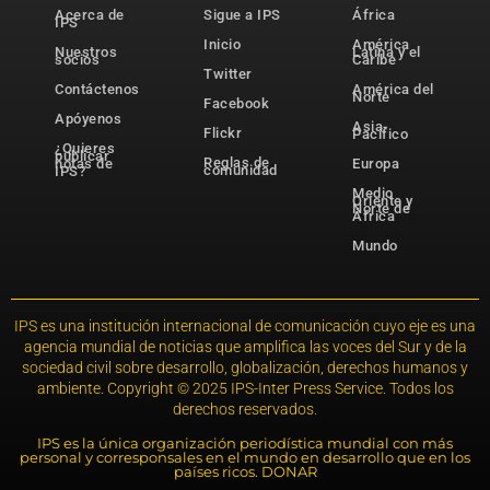
Acerca de
Sigue a IPS
África
IPS
Inicio
América
Nuestros
Latina y el
socios
Caribe
Twitter
Contáctenos
América del
Norte
Facebook
Apóyenos
Asia-
Flickr
Pacífico
¿Quieres
publicar
Reglas de
notas de
Europa
comunidad
IPS?
Medio
Oriente y
Norte de
África
Mundo
IPS es una institución internacional de comunicación cuyo eje es una
agencia mundial de noticias que amplifica las voces del Sur y de la
sociedad civil sobre desarrollo, globalización, derechos humanos y
ambiente. Copyright © 2025 IPS-Inter Press Service. Todos los
derechos reservados.
IPS es la única organización periodística mundial con más
personal y corresponsales en el mundo en desarrollo que en los
países ricos. DONAR