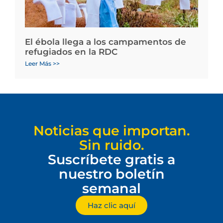
El ébola llega a los campamentos de
refugiados en la RDC
Leer Más >>
Noticias que importan.
Sin ruido.
Suscríbete gratis a
nuestro boletín
semanal
Haz clic aquí