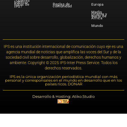
¿Quieres
publicar
Reglas de
notas de
Europa
comunidad
IPS?
Medio
Oriente y
Norte de
África
Mundo
IPS es una institución internacional de comunicación cuyo eje es una
agencia mundial de noticias que amplifica las voces del Sur y de la
sociedad civil sobre desarrollo, globalización, derechos humanos y
ambiente. Copyright © 2025 IPS-Inter Press Service. Todos los
derechos reservados.
IPS es la única organización periodística mundial con más
personal y corresponsales en el mundo en desarrollo que en los
países ricos. DONAR
Desarrollo & Hosting: Atiko.Studio