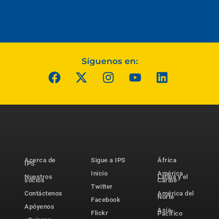
Síguenos en:
Acerca de
Sigue a IPS
África
IPS
Inicio
América
Nuestros
Latina y el
socios
Caribe
Twitter
Contáctenos
América del
Norte
Facebook
Apóyenos
Asia-
Flickr
Pacífico