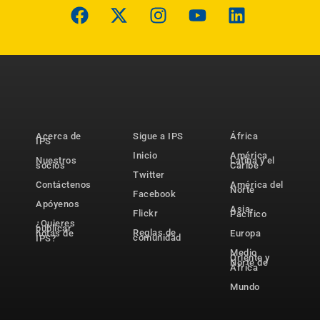
Acerca de
Sigue a IPS
África
IPS
Inicio
América
Nuestros
Latina y el
socios
Caribe
Twitter
Contáctenos
América del
Norte
Facebook
Apóyenos
Asia-
Flickr
Pacífico
¿Quieres
publicar
Reglas de
notas de
Europa
comunidad
IPS?
Medio
Oriente y
Norte de
África
Mundo