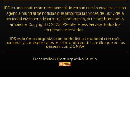
IPS es una institución internacional de comunicación cuyo eje es una
agencia mundial de noticias que amplifica las voces del Sur y de la
sociedad civil sobre desarrollo, globalización, derechos humanos y
ambiente. Copyright © 2025 IPS-Inter Press Service. Todos los
derechos reservados.
IPS es la única organización periodística mundial con más
personal y corresponsales en el mundo en desarrollo que en los
países ricos. DONAR
Desarrollo & Hosting: Atiko.Studio