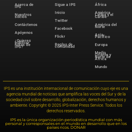
Acerca de
Sigue a IPS
África
IPS
Inicio
América
Nuestros
Latina y el
socios
Caribe
Twitter
Contáctenos
América del
Norte
Facebook
Apóyenos
Asia-
Flickr
Pacífico
¿Quieres
publicar
Reglas de
notas de
Europa
comunidad
IPS?
Medio
Oriente y
Norte de
África
Mundo
IPS es una institución internacional de comunicación cuyo eje es una
agencia mundial de noticias que amplifica las voces del Sur y de la
sociedad civil sobre desarrollo, globalización, derechos humanos y
ambiente. Copyright © 2025 IPS-Inter Press Service. Todos los
derechos reservados.
IPS es la única organización periodística mundial con más
personal y corresponsales en el mundo en desarrollo que en los
países ricos. DONAR