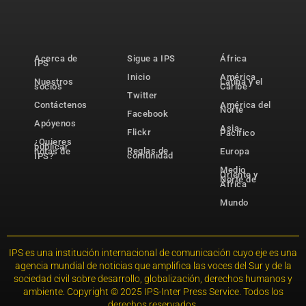
Acerca de
Sigue a IPS
África
IPS
Inicio
América
Nuestros
Latina y el
socios
Caribe
Twitter
Contáctenos
América del
Norte
Facebook
Apóyenos
Asia-
Flickr
Pacífico
¿Quieres
publicar
Reglas de
notas de
Europa
comunidad
IPS?
Medio
Oriente y
Norte de
África
Mundo
IPS es una institución internacional de comunicación cuyo eje es una
agencia mundial de noticias que amplifica las voces del Sur y de la
sociedad civil sobre desarrollo, globalización, derechos humanos y
ambiente. Copyright © 2025 IPS-Inter Press Service. Todos los
derechos reservados.