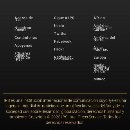
Acerca de
Sigue a IPS
África
IPS
Inicio
América
Nuestros
Latina y el
socios
Caribe
Twitter
Contáctenos
América del
Norte
Facebook
Apóyenos
Asia-
Flickr
Pacífico
¿Quieres
publicar
Reglas de
notas de
Europa
comunidad
IPS?
Medio
Oriente y
Norte de
África
Mundo
IPS es una institución internacional de comunicación cuyo eje es una
agencia mundial de noticias que amplifica las voces del Sur y de la
sociedad civil sobre desarrollo, globalización, derechos humanos y
ambiente. Copyright © 2025 IPS-Inter Press Service. Todos los
derechos reservados.