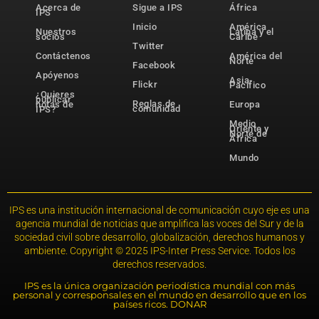
Acerca de
Sigue a IPS
África
IPS
Inicio
América
Nuestros
Latina y el
socios
Caribe
Twitter
Contáctenos
América del
Norte
Facebook
Apóyenos
Asia-
Flickr
Pacífico
¿Quieres
publicar
Reglas de
notas de
Europa
comunidad
IPS?
Medio
Oriente y
Norte de
África
Mundo
IPS es una institución internacional de comunicación cuyo eje es una
agencia mundial de noticias que amplifica las voces del Sur y de la
sociedad civil sobre desarrollo, globalización, derechos humanos y
ambiente. Copyright © 2025 IPS-Inter Press Service. Todos los
derechos reservados.
IPS es la única organización periodística mundial con más
personal y corresponsales en el mundo en desarrollo que en los
países ricos. DONAR