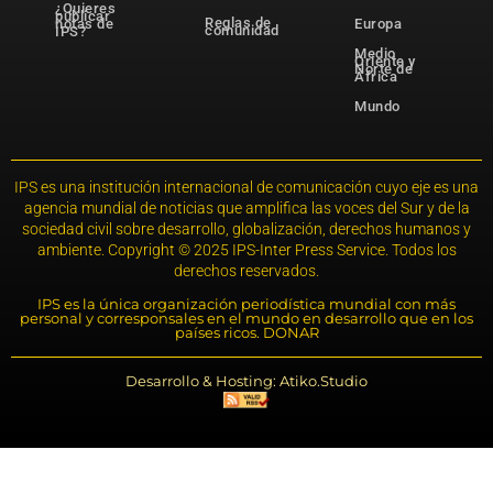
¿Quieres
publicar
Reglas de
notas de
Europa
comunidad
IPS?
Medio
Oriente y
Norte de
África
Mundo
IPS es una institución internacional de comunicación cuyo eje es una
agencia mundial de noticias que amplifica las voces del Sur y de la
sociedad civil sobre desarrollo, globalización, derechos humanos y
ambiente. Copyright © 2025 IPS-Inter Press Service. Todos los
derechos reservados.
IPS es la única organización periodística mundial con más
personal y corresponsales en el mundo en desarrollo que en los
países ricos. DONAR
Desarrollo & Hosting: Atiko.Studio