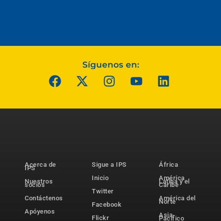
Síguenos en:
Acerca de
Sigue a IPS
África
IPS
Inicio
América
Nuestros
Latina y el
socios
Caribe
Twitter
Contáctenos
América del
Norte
Facebook
Apóyenos
Asia-
Flickr
Pacífico