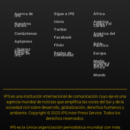
Acerca de
Sigue a IPS
África
IPS
Inicio
América
Nuestros
Latina y el
socios
Caribe
Twitter
Contáctenos
América del
Norte
Facebook
Apóyenos
Asia-
Flickr
Pacífico
¿Quieres
publicar
Reglas de
notas de
Europa
comunidad
IPS?
Medio
Oriente y
Norte de
África
Mundo
IPS es una institución internacional de comunicación cuyo eje es una
agencia mundial de noticias que amplifica las voces del Sur y de la
sociedad civil sobre desarrollo, globalización, derechos humanos y
ambiente. Copyright © 2025 IPS-Inter Press Service. Todos los
derechos reservados.
IPS es la única organización periodística mundial con más