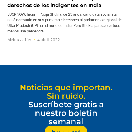
derechos de los indigentes en India
LUCKNOW, India – Pooja Shukla, de 25 años, candidata socialista,
salió derrotada en sus primeras elecciones al parlamento regional de
Uttar Pradesh (UP), en el norte de India. Pero Shukla parece ser todo
menos una perdedora.
Mehru Jaffer
4 abril, 2022
Noticias que importan.
Sin ruido.
Suscríbete gratis a
nuestro boletín
semanal
Haz clic aquí