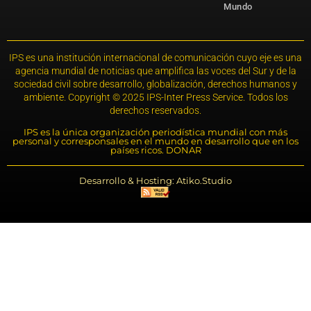
Mundo
IPS es una institución internacional de comunicación cuyo eje es una
agencia mundial de noticias que amplifica las voces del Sur y de la
sociedad civil sobre desarrollo, globalización, derechos humanos y
ambiente. Copyright © 2025 IPS-Inter Press Service. Todos los
derechos reservados.
IPS es la única organización periodística mundial con más
personal y corresponsales en el mundo en desarrollo que en los
países ricos. DONAR
Desarrollo & Hosting: Atiko.Studio