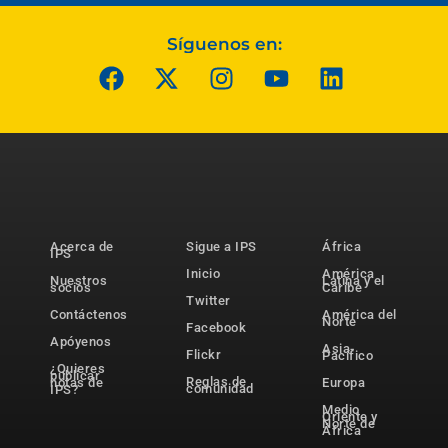
Síguenos en:
Acerca de
Sigue a IPS
África
IPS
Inicio
América
Nuestros
Latina y el
socios
Caribe
Twitter
Contáctenos
América del
Norte
Facebook
Apóyenos
Asia-
Flickr
Pacífico
¿Quieres
publicar
Reglas de
notas de
Europa
comunidad
IPS?
Medio
Oriente y
Norte de
África