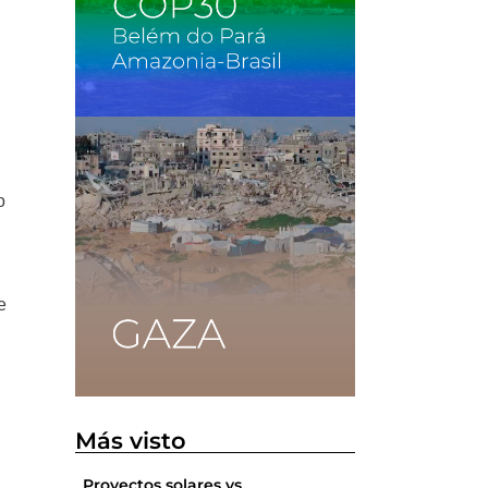
a
o
e
Más visto
Proyectos solares vs