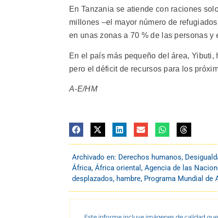
En Tanzania se atiende con raciones solo
millones –el mayor número de refugiados 
en unas zonas a 70 % de las personas y e
En el país más pequeño del área, Yibuti,
pero el déficit de recursos para los próx
A-E/HM
Archivado en:
Derechos humanos
,
Desiguald
África
,
África oriental
,
Agencia de las Nacion
desplazados
,
hambre
,
Programa Mundial de 
Este informe incluye imágenes de calidad que