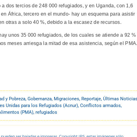
 a dos tercios de 248 000 refugiados, y en Uganda, con 1,6
en África, tercero en el mundo- hay un esquema para asistir
n otras a solo 40 %, debido a la escasez de recursos.
 hay unos 35 000 refugiados, de los cuales se atiende a 92 %
imos meses arriesga la mitad de esa asistencia, según el PMA
ad y Pobreza
,
Gobernanza
,
Migraciones
,
Reportaje
,
Últimas Noticia
es Unidas para los Refugiados (Acnur)
,
Conflictos armados
,
Alimentos (PMA)
,
refugiados
 pueden ser bajadas e impresas. Copyright IPS, estas imágenes sólo