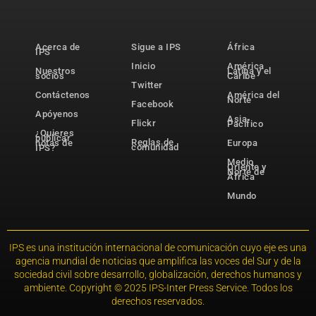
Acerca de
Sigue a IPS
África
IPS
Inicio
América
Nuestros
Latina y el
socios
Caribe
Twitter
Contáctenos
América del
Norte
Facebook
Apóyenos
Asia-
Flickr
Pacífico
¿Quieres
publicar
Reglas de
notas de
Europa
comunidad
IPS?
Medio
Oriente y
Norte de
África
Mundo
IPS es una institución internacional de comunicación cuyo eje es una
agencia mundial de noticias que amplifica las voces del Sur y de la
sociedad civil sobre desarrollo, globalización, derechos humanos y
ambiente. Copyright © 2025 IPS-Inter Press Service. Todos los
derechos reservados.