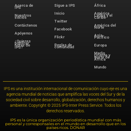
Acerca de
Sigue a IPS
África
IPS
Inicio
América
Nuestros
Latina y el
socios
Caribe
Twitter
Contáctenos
América del
Norte
Facebook
Apóyenos
Asia-
Flickr
Pacífico
¿Quieres
publicar
Reglas de
notas de
Europa
comunidad
IPS?
Medio
Oriente y
Norte de
África
Mundo
IPS es una institución internacional de comunicación cuyo eje es una
agencia mundial de noticias que amplifica las voces del Sur y de la
sociedad civil sobre desarrollo, globalización, derechos humanos y
ambiente. Copyright © 2025 IPS-Inter Press Service. Todos los
derechos reservados.
IPS es la única organización periodística mundial con más
personal y corresponsales en el mundo en desarrollo que en los
países ricos. DONAR