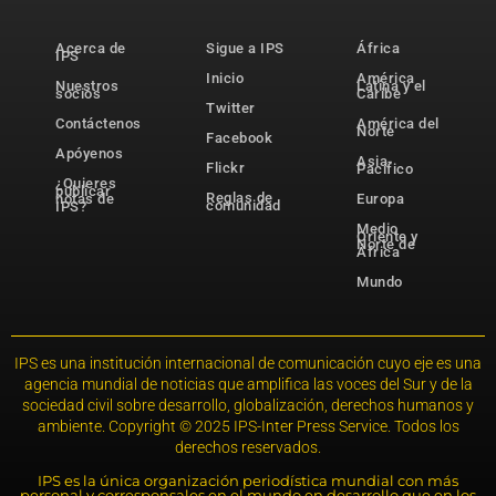
Acerca de
Sigue a IPS
África
IPS
Inicio
América
Nuestros
Latina y el
socios
Caribe
Twitter
Contáctenos
América del
Norte
Facebook
Apóyenos
Asia-
Flickr
Pacífico
¿Quieres
publicar
Reglas de
notas de
Europa
comunidad
IPS?
Medio
Oriente y
Norte de
África
Mundo
IPS es una institución internacional de comunicación cuyo eje es una
agencia mundial de noticias que amplifica las voces del Sur y de la
sociedad civil sobre desarrollo, globalización, derechos humanos y
ambiente. Copyright © 2025 IPS-Inter Press Service. Todos los
derechos reservados.
IPS es la única organización periodística mundial con más
personal y corresponsales en el mundo en desarrollo que en los