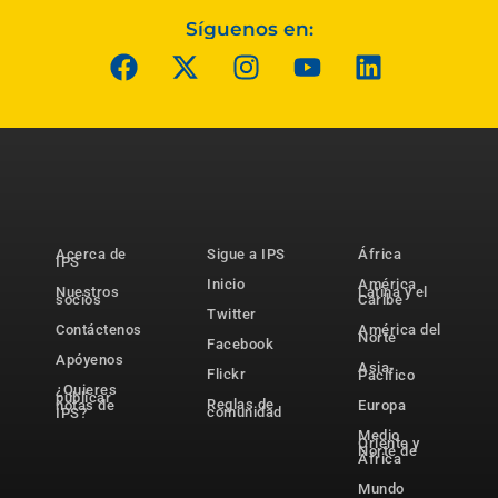
Síguenos en:
Acerca de
Sigue a IPS
África
IPS
Inicio
América
Nuestros
Latina y el
socios
Caribe
Twitter
Contáctenos
América del
Norte
Facebook
Apóyenos
Asia-
Flickr
Pacífico
¿Quieres
publicar
Reglas de
notas de
Europa
comunidad
IPS?
Medio
Oriente y
Norte de
África
Mundo