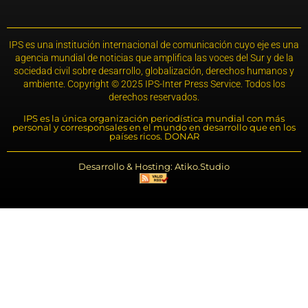
IPS es una institución internacional de comunicación cuyo eje es una
agencia mundial de noticias que amplifica las voces del Sur y de la
sociedad civil sobre desarrollo, globalización, derechos humanos y
ambiente. Copyright © 2025 IPS-Inter Press Service. Todos los
derechos reservados.
IPS es la única organización periodística mundial con más
personal y corresponsales en el mundo en desarrollo que en los
países ricos. DONAR
Desarrollo & Hosting: Atiko.Studio