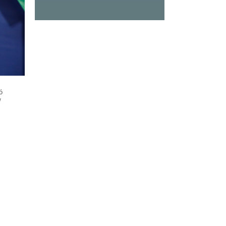
e
ó
/