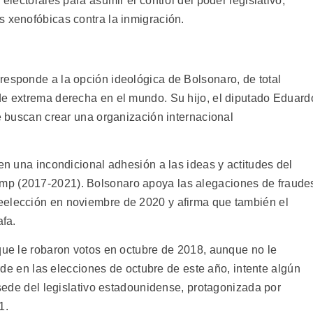
 electorales para asumir el control del poder legislativo,
s xenofóbicas contra la inmigración.
responde a la opción ideológica de Bolsonaro, de total
de extrema derecha en el mundo. Su hijo, el diputado Eduard
ue buscan crear una organización internacional
 en una incondicional adhesión a las ideas y actitudes del
mp (2017-2021). Bolsonaro apoya las alegaciones de fraude
eelección en noviembre de 2020 y afirma que también el
afa.
 que le robaron votos en octubre de 2018, aunque no le
ierde en las elecciones de octubre de este año, intente algún
, sede del legislativo estadounidense, protagonizada por
1.