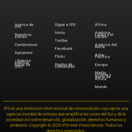
Acerca de
Sigue a IPS
África
IPS
Inicio
América
Nuestros
Latina y el
socios
Caribe
Twitter
Contáctenos
América del
Norte
Facebook
Apóyenos
Asia-
Flickr
Pacífico
¿Quieres
publicar
Reglas de
notas de
Europa
comunidad
IPS?
Medio
Oriente y
Norte de
África
Mundo
IPS es una institución internacional de comunicación cuyo eje es una
agencia mundial de noticias que amplifica las voces del Sur y de la
sociedad civil sobre desarrollo, globalización, derechos humanos y
ambiente. Copyright © 2025 IPS-Inter Press Service. Todos los
derechos reservados.