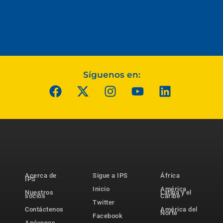
Síguenos en:
Acerca de
Sigue a IPS
África
IPS
Inicio
América
Nuestros
Latina y el
socios
Caribe
Twitter
Contáctenos
América del
Norte
Facebook
Apóyenos