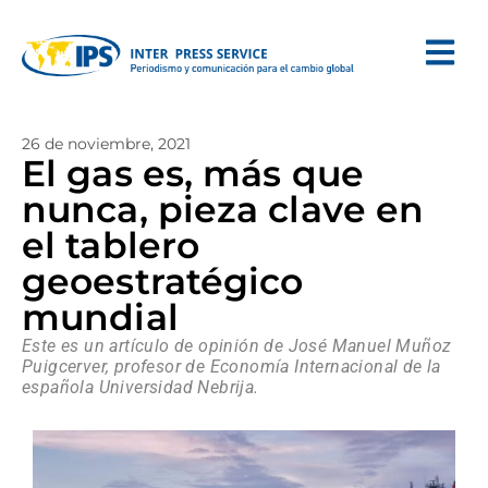
26 de noviembre, 2021
El gas es, más que
nunca, pieza clave en
el tablero
geoestratégico
mundial
Este es un artículo de opinión de José Manuel Muñoz
Puigcerver, profesor de Economía Internacional de la
española Universidad Nebrija.