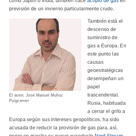
como Japón o India, también hace
acopio de gas
en
previsión de un invierno particularmente crudo.
También está el
descenso de
suministro de
gas a Europa. En
este punto las
causas
geoestratégicas
desempeñan un
papel
trascendental.
El autor, José Manuel Muñoz
Puigcerver
Rusia, habituada
a cerrar el grifo a
Europa según sus intereses geopolíticos, ha sido
acusada de reducir la provisión de gas para, así,
poner en marcha su nuevo gasoducto
Nord Stream