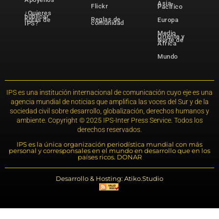
Asia-
Flickr
Pacífico
¿Quieres
publicar
Reglas de
notas de
Europa
comunidad
IPS?
Medio
Oriente y
Norte de
África
Mundo
IPS es una institución internacional de comunicación cuyo eje es una
agencia mundial de noticias que amplifica las voces del Sur y de la
sociedad civil sobre desarrollo, globalización, derechos humanos y
ambiente. Copyright © 2025 IPS-Inter Press Service. Todos los
derechos reservados.
IPS es la única organización periodística mundial con más
personal y corresponsales en el mundo en desarrollo que en los
países ricos. DONAR
Desarrollo & Hosting: Atiko.Studio