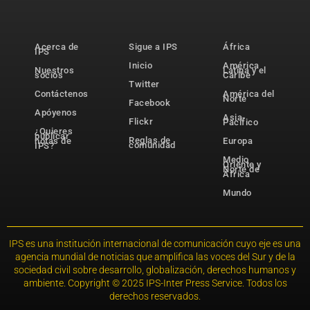
Acerca de
Sigue a IPS
África
IPS
Inicio
América
Nuestros
Latina y el
socios
Caribe
Twitter
Contáctenos
América del
Norte
Facebook
Apóyenos
Asia-
Flickr
Pacífico
¿Quieres
publicar
Reglas de
notas de
Europa
comunidad
IPS?
Medio
Oriente y
Norte de
África
Mundo
IPS es una institución internacional de comunicación cuyo eje es una
agencia mundial de noticias que amplifica las voces del Sur y de la
sociedad civil sobre desarrollo, globalización, derechos humanos y
ambiente. Copyright © 2025 IPS-Inter Press Service. Todos los
derechos reservados.