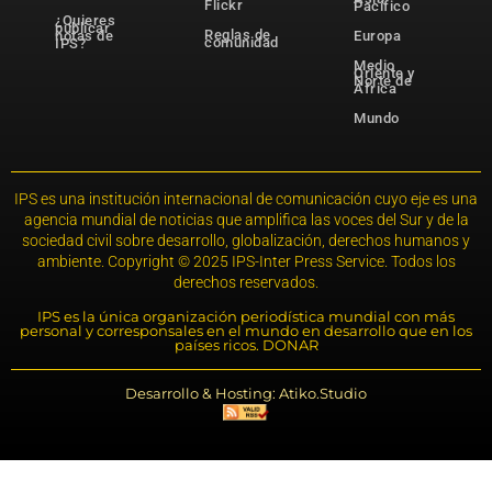
Flickr
Pacífico
¿Quieres
publicar
Reglas de
notas de
Europa
comunidad
IPS?
Medio
Oriente y
Norte de
África
Mundo
IPS es una institución internacional de comunicación cuyo eje es una
agencia mundial de noticias que amplifica las voces del Sur y de la
sociedad civil sobre desarrollo, globalización, derechos humanos y
ambiente. Copyright © 2025 IPS-Inter Press Service. Todos los
derechos reservados.
IPS es la única organización periodística mundial con más
personal y corresponsales en el mundo en desarrollo que en los
países ricos. DONAR
Desarrollo & Hosting: Atiko.Studio