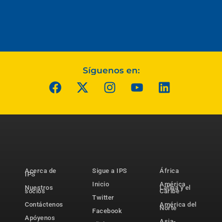
Síguenos en:
Acerca de
Sigue a IPS
África
IPS
Inicio
América
Nuestros
Latina y el
socios
Caribe
Twitter
Contáctenos
América del
Norte
Facebook
Apóyenos
Asia-