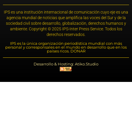
IPS es una institución internacional de comunicación cuyo eje es una
agencia mundial de noticias que amplifica las voces del Sur y de la
sociedad civil sobre desarrollo, globalización, derechos humanos y
ambiente. Copyright © 2025 IPS-Inter Press Service. Todos los
derechos reservados.
IPS es la única organización periodística mundial con más
personal y corresponsales en el mundo en desarrollo que en los
países ricos. DONAR
Desarrollo & Hosting: Atiko.Studio