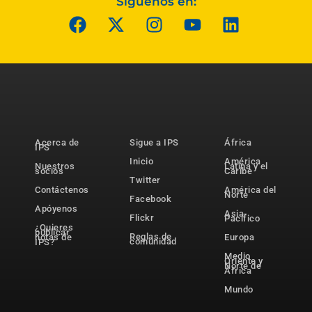
Síguenos en:
Acerca de
Sigue a IPS
África
IPS
Inicio
América
Nuestros
Latina y el
socios
Caribe
Twitter
Contáctenos
América del
Norte
Facebook
Apóyenos
Asia-
Flickr
Pacífico
¿Quieres
publicar
Reglas de
notas de
Europa
comunidad
IPS?
Medio
Oriente y
Norte de
África
Mundo