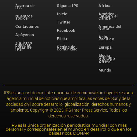
Acerca de
Sigue a IPS
África
IPS
Inicio
América
Nuestros
Latina y el
socios
Caribe
Twitter
Contáctenos
América del
Norte
Facebook
Apóyenos
Asia-
Flickr
Pacífico
¿Quieres
publicar
Reglas de
notas de
Europa
comunidad
IPS?
Medio
Oriente y
Norte de
África
Mundo
IPS es una institución internacional de comunicación cuyo eje es una
agencia mundial de noticias que amplifica las voces del Sur y de la
sociedad civil sobre desarrollo, globalización, derechos humanos y
ambiente. Copyright © 2025 IPS-Inter Press Service. Todos los
derechos reservados.
IPS es la única organización periodística mundial con más
personal y corresponsales en el mundo en desarrollo que en los
países ricos. DONAR