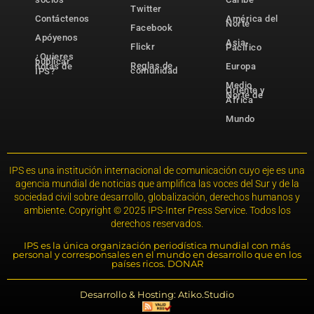
Twitter
Contáctenos
América del
Norte
Facebook
Apóyenos
Asia-
Flickr
Pacífico
¿Quieres
publicar
Reglas de
notas de
Europa
comunidad
IPS?
Medio
Oriente y
Norte de
África
Mundo
IPS es una institución internacional de comunicación cuyo eje es una
agencia mundial de noticias que amplifica las voces del Sur y de la
sociedad civil sobre desarrollo, globalización, derechos humanos y
ambiente. Copyright © 2025 IPS-Inter Press Service. Todos los
derechos reservados.
IPS es la única organización periodística mundial con más
personal y corresponsales en el mundo en desarrollo que en los
países ricos. DONAR
Desarrollo & Hosting: Atiko.Studio