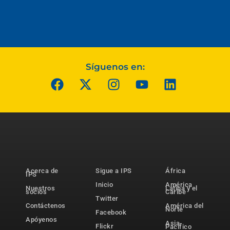
Síguenos en:
Acerca de
Sigue a IPS
África
IPS
Inicio
América
Nuestros
Latina y el
socios
Caribe
Twitter
Contáctenos
América del
Norte
Facebook
Apóyenos
Asia-
Flickr
Pacífico