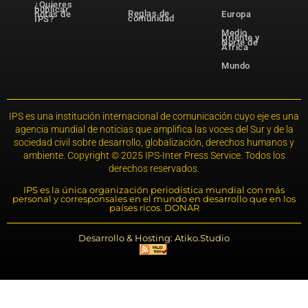
¿Quieres
publicar
Reglas de
notas de
Europa
comunidad
IPS?
Medio
Oriente y
Norte de
África
Mundo
IPS es una institución internacional de comunicación cuyo eje es una
agencia mundial de noticias que amplifica las voces del Sur y de la
sociedad civil sobre desarrollo, globalización, derechos humanos y
ambiente. Copyright © 2025 IPS-Inter Press Service. Todos los
derechos reservados.
IPS es la única organización periodística mundial con más
personal y corresponsales en el mundo en desarrollo que en los
países ricos. DONAR
Desarrollo & Hosting: Atiko.Studio