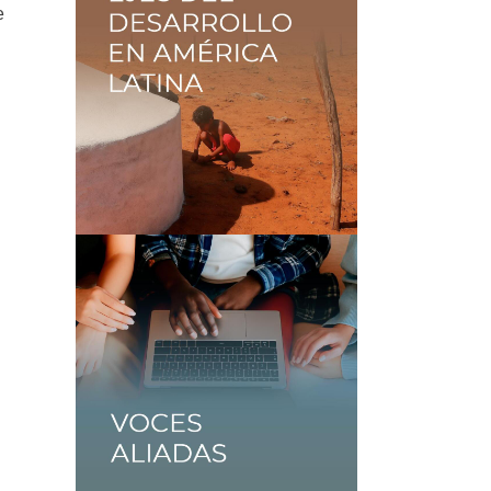
e
n
a