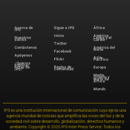
Acerca de
Sigue a IPS
África
IPS
Inicio
América
Nuestros
Latina y el
socios
Caribe
Twitter
Contáctenos
América del
Norte
Facebook
Apóyenos
Asia-
Flickr
Pacífico
¿Quieres
publicar
Reglas de
notas de
Europa
comunidad
IPS?
Medio
Oriente y
Norte de
África
Mundo
IPS es una institución internacional de comunicación cuyo eje es una
agencia mundial de noticias que amplifica las voces del Sur y de la
sociedad civil sobre desarrollo, globalización, derechos humanos y
ambiente. Copyright © 2025 IPS-Inter Press Service. Todos los