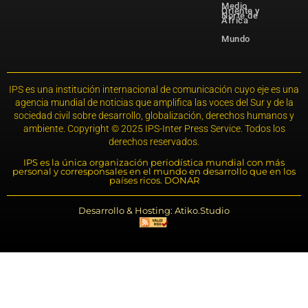
Medio
Oriente y
Norte de
África
Mundo
IPS es una institución internacional de comunicación cuyo eje es una
agencia mundial de noticias que amplifica las voces del Sur y de la
sociedad civil sobre desarrollo, globalización, derechos humanos y
ambiente. Copyright © 2025 IPS-Inter Press Service. Todos los
derechos reservados.
IPS es la única organización periodística mundial con más
personal y corresponsales en el mundo en desarrollo que en los
países ricos. DONAR
Desarrollo & Hosting: Atiko.Studio