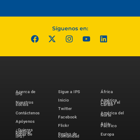
Síguenos en:
Acerca de
Sigue a IPS
África
IPS
Inicio
América
Nuestros
Latina y el
socios
Caribe
Twitter
Contáctenos
América del
Norte
Facebook
Apóyenos
Asia-
Flickr
Pacífico
¿Quieres
publicar
Reglas de
notas de
Europa
comunidad
IPS?