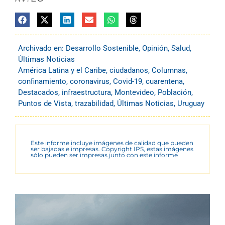
Archivado en:
Desarrollo Sostenible
,
Opinión
,
Salud
,
Últimas Noticias
América Latina y el Caribe
,
ciudadanos
,
Columnas
,
confinamiento
,
coronavirus
,
Covid-19
,
cuarentena
,
Destacados
,
infraestructura
,
Montevideo
,
Población
,
Puntos de Vista
,
trazabilidad
,
Últimas Noticias
,
Uruguay
Este informe incluye imágenes de calidad que pueden
ser bajadas e impresas. Copyright IPS, estas imágenes
sólo pueden ser impresas junto con este informe