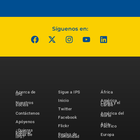
Síguenos en:
Acerca de
Sigue a IPS
África
IPS
Inicio
América
Nuestros
Latina y el
socios
Caribe
Twitter
Contáctenos
América del
Norte
Facebook
Apóyenos
Asia-
Flickr
Pacífico
¿Quieres
publicar
Reglas de
notas de
Europa
comunidad
IPS?