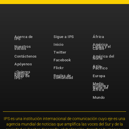
Acerca de
Sigue a IPS
África
IPS
Inicio
América
Nuestros
Latina y el
socios
Caribe
Twitter
Contáctenos
América del
Norte
Facebook
Apóyenos
Asia-
Flickr
Pacífico
¿Quieres
publicar
Reglas de
notas de
Europa
comunidad
IPS?
Medio
Oriente y
Norte de
África
Mundo
IPS es una institución internacional de comunicación cuyo eje es una
agencia mundial de noticias que amplifica las voces del Sur y de la