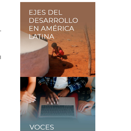
,
l
s