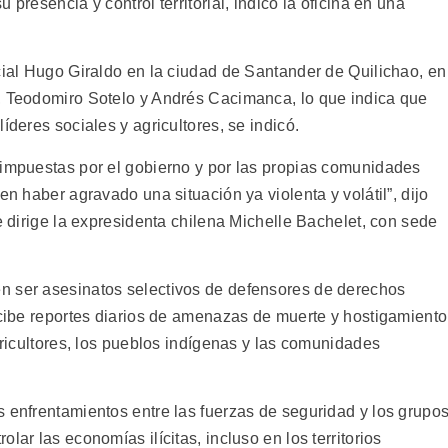
presencia y control territorial, indicó la oficina en una
cial Hugo Giraldo en la ciudad de Santander de Quilichao, en
, Teodomiro Sotelo y Andrés Cacimanca, lo que indica que
íderes sociales y agricultores, se indicó.
 impuestas por el gobierno y por las propias comunidades
en haber agravado una situación ya violenta y volátil”, dijo
ue dirige la expresidenta chilena Michelle Bachelet, con sede
n ser asesinatos selectivos de defensores de derechos
ecibe reportes diarios de amenazas de muerte y hostigamiento
agricultores, los pueblos indígenas y las comunidades
s enfrentamientos entre las fuerzas de seguridad y los grupo
lar las economías ilícitas, incluso en los territorios