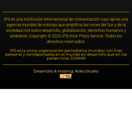
IPS es una institución internacional de comunicación cuyo eje es una
agencia mundial de noticias que amplifica las voces del Sur y de la
sociedad civil sobre desarrollo, globalización, derechos humanos y
ambiente. Copyright © 2025 IPS-Inter Press Service. Todos los
derechos reservados.
IPS es la única organización periodística mundial con más
personal y corresponsales en el mundo en desarrollo que en los
países ricos. DONAR
Desarrollo & Hosting: Atiko.Studio