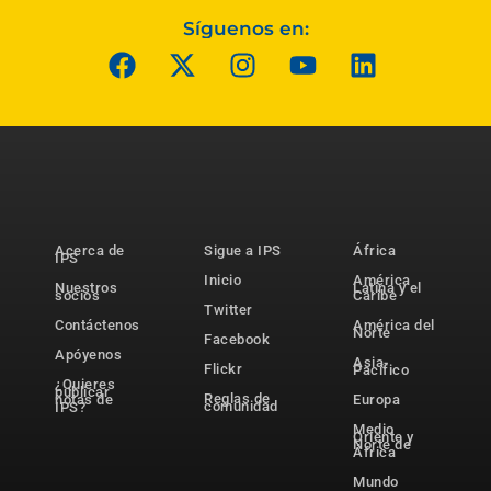
Síguenos en:
Acerca de
Sigue a IPS
África
IPS
Inicio
América
Nuestros
Latina y el
socios
Caribe
Twitter
Contáctenos
América del
Norte
Facebook
Apóyenos
Asia-
Flickr
Pacífico
¿Quieres
publicar
Reglas de
notas de
Europa
comunidad
IPS?
Medio
Oriente y
Norte de
África
Mundo