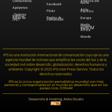
Contáctenos
América del
Norte
Facebook
Apóyenos
Asia-
Flickr
Pacífico
¿Quieres
publicar
Reglas de
notas de
Europa
comunidad
IPS?
Medio
Oriente y
Norte de
África
Mundo
IPS es una institución internacional de comunicación cuyo eje es una
agencia mundial de noticias que amplifica las voces del Sur y de la
sociedad civil sobre desarrollo, globalización, derechos humanos y
ambiente. Copyright © 2025 IPS-Inter Press Service. Todos los
derechos reservados.
IPS es la única organización periodística mundial con más
personal y corresponsales en el mundo en desarrollo que en los
países ricos. DONAR
Desarrollo & Hosting: Atiko.Studio