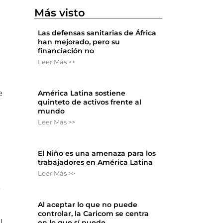
Más visto
Las defensas sanitarias de África
han mejorado, pero su
ó
financiación no
Leer Más >>
América Latina sostiene
e
quinteto de activos frente al
mundo
Leer Más >>
El Niño es una amenaza para los
trabajadores en América Latina
Leer Más >>
e
Al aceptar lo que no puede
controlar, la Caricom se centra
l
en lo que sí puede