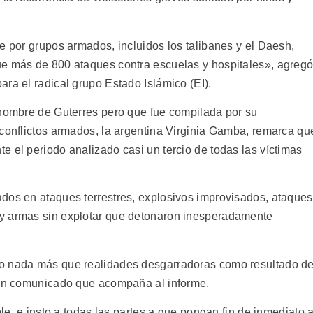
.
e por grupos armados, incluidos los talibanes y el Daesh,
ue más de 800 ataques contra escuelas y hospitales», agreg
ra el radical grupo Estado Islámico (EI).
 nombre de Guterres pero que fue compilada por su
 conflictos armados, la argentina Virginia Gamba, remarca qu
 el periodo analizado casi un tercio de todas las víctimas
dos en ataques terrestres, explosivos improvisados, ataques
y armas sin explotar que detonaron inesperadamente
do nada más que realidades desgarradoras como resultado d
n un comunicado que acompaña al informe.
ble, e insto a todas las partes a que pongan fin de inmediato a