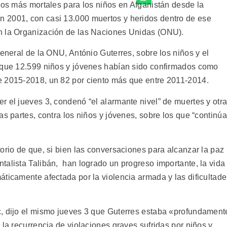
los más mortales para los niños en Afganistán desde la
 2001, con casi 13.000 muertos y heridos dentro de ese
n la Organización de las Naciones Unidas (ONU).
general de la ONU, António Guterres, sobre los niños y el
ó que 12.599 niños y jóvenes habían sido confirmados como
e 2015-2018, un 82 por ciento más que entre 2011-2014.
r el jueves 3, condenó “el alarmante nivel” de muertes y otr
as partes, contra los niños y jóvenes, sobre los que “continúa
orio de que, si bien las conversaciones para alcanzar la paz
talista Talibán, han logrado un progreso importante, la vida
áticamente afectada por la violencia armada y las dificultad
c, dijo el mismo jueves 3 que Guterres estaba «profundament
 la recurrencia de violaciones graves sufridas por niños y