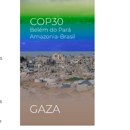
as
es
e