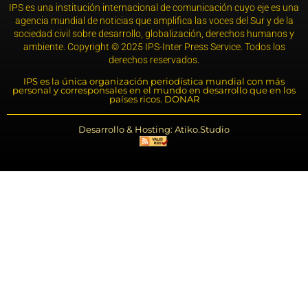
IPS es una institución internacional de comunicación cuyo eje es una
agencia mundial de noticias que amplifica las voces del Sur y de la
sociedad civil sobre desarrollo, globalización, derechos humanos y
ambiente. Copyright © 2025 IPS-Inter Press Service. Todos los
derechos reservados.
IPS es la única organización periodística mundial con más
personal y corresponsales en el mundo en desarrollo que en los
países ricos. DONAR
Desarrollo & Hosting: Atiko.Studio