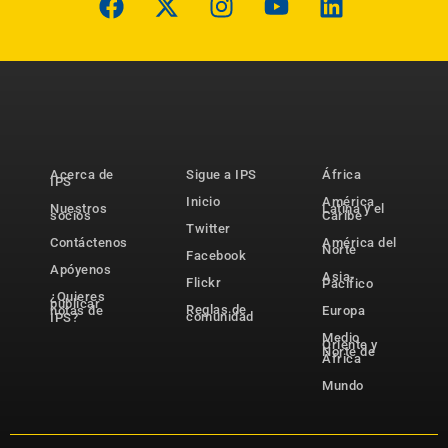
Acerca de
Sigue a IPS
África
IPS
Inicio
América
Nuestros
Latina y el
socios
Caribe
Twitter
Contáctenos
América del
Norte
Facebook
Apóyenos
Asia-
Flickr
Pacífico
¿Quieres
publicar
Reglas de
notas de
Europa
comunidad
IPS?
Medio
Oriente y
Norte de
África
Mundo