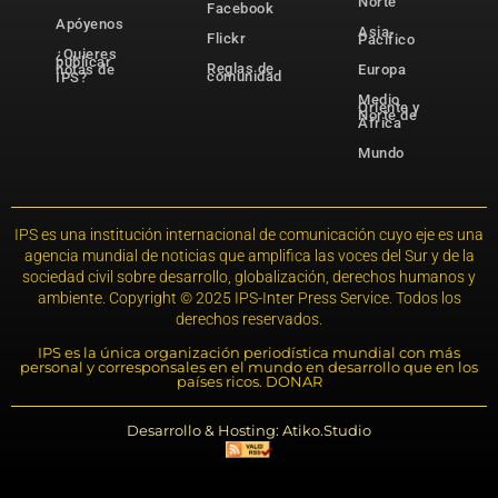
Norte
Facebook
Apóyenos
Asia-
Flickr
Pacífico
¿Quieres
publicar
Reglas de
notas de
Europa
comunidad
IPS?
Medio
Oriente y
Norte de
África
Mundo
IPS es una institución internacional de comunicación cuyo eje es una
agencia mundial de noticias que amplifica las voces del Sur y de la
sociedad civil sobre desarrollo, globalización, derechos humanos y
ambiente. Copyright © 2025 IPS-Inter Press Service. Todos los
derechos reservados.
IPS es la única organización periodística mundial con más
personal y corresponsales en el mundo en desarrollo que en los
países ricos. DONAR
Desarrollo & Hosting: Atiko.Studio