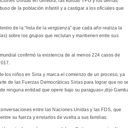
Naciones Unidas en Ginebra, las kurdas YPG y los demás
so de la población infantil y a castigar a los oficiales que
tro de la “lista de la vergüenza” que cada año realiza la
s) sobre los grupos que reclutan y mantienen entre sus
o mundial confirmó la existencia de al menos 224 casos de
2017.
e los niños en Siria y
marca el comienzo de un proceso, ya
rte de las Fuerzas Democráticas Sirias para lograr que no s
te de ninguna entidad que opere bajo su paraguas»,dijo Gamb
 conversaciones entre las Naciones Unidas y las FDS, que
entre su fuerza y ​​enviarlos de vuelta a sus familias.