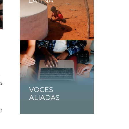
e
as
r