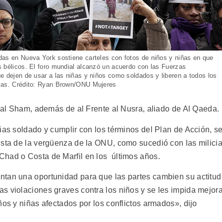
das en Nueva York sostiene carteles con fotos de niños y niñas en que
 bélicos. El foro mundial alcanzó un acuerdo con las Fuerzas
e dejen de usar a las niñas y niños como soldados y liberen a todos los
las. Crédito: Ryan Brown/ONU Mujeres
r al Sham, además de al Frente al Nusra, aliado de Al Qaeda.
ñas soldado y cumplir con los términos del Plan de Acción, s
ista de la vergüenza de la ONU, como sucedió con las milici
Chad o Costa de Marfil en los últimos años.
ntan una oportunidad para que las partes cambien su actitud
s violaciones graves contra los niños y se les impida mejora
ños y niñas afectados por los conflictos armados», dijo