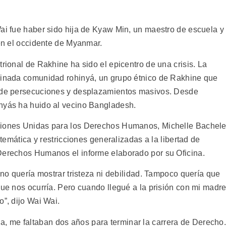
Wai fue haber sido hija de Kyaw Min, un maestro de escuela y
 en el occidente de Myanmar.
trional de Rakhine ha sido el epicentro de una crisis. La
rginada comunidad rohinyá, un grupo étnico de Rakhine que
o de persecuciones y desplazamientos masivos. Desde
inyás ha huido al vecino Bangladesh.
ciones Unidas para los Derechos Humanos, Michelle Bachele
stemática y restricciones generalizadas a la libertad de
 Derechos Humanos el informe elaborado por su Oficina.
 no quería mostrar tristeza ni debilidad. Tampoco quería que
que nos ocurría. Pero cuando llegué a la prisión con mi madr
o”, dijo Wai Wai.
 me faltaban dos años para terminar la carrera de Derecho