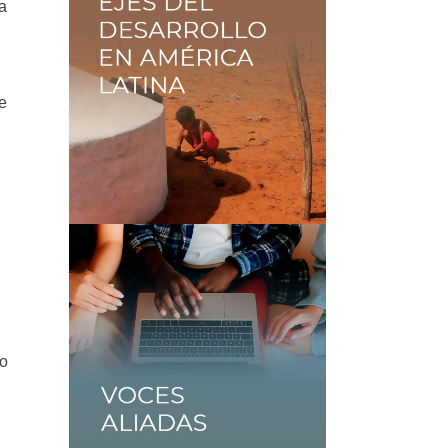
na
te
to