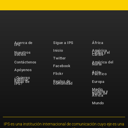
Acerca de
Sigue a IPS
África
IPS
Inicio
América
Nuestros
Latina y el
socios
Caribe
Twitter
Contáctenos
América del
Norte
Facebook
Apóyenos
Asia-
Flickr
Pacífico
¿Quieres
publicar
Reglas de
notas de
Europa
comunidad
IPS?
Medio
Oriente y
Norte de
África
Mundo
IPS es una institución internacional de comunicación cuyo eje es una