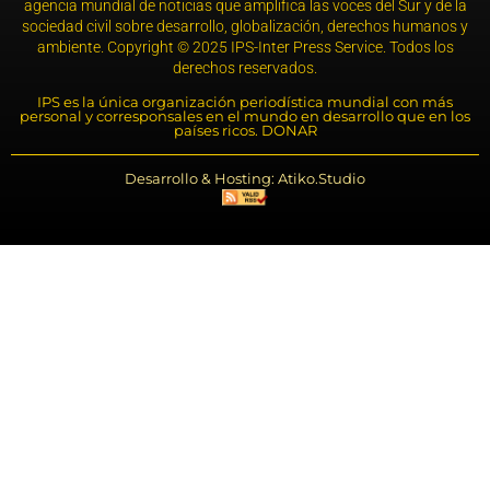
agencia mundial de noticias que amplifica las voces del Sur y de la
sociedad civil sobre desarrollo, globalización, derechos humanos y
ambiente. Copyright © 2025 IPS-Inter Press Service. Todos los
derechos reservados.
IPS es la única organización periodística mundial con más
personal y corresponsales en el mundo en desarrollo que en los
países ricos. DONAR
Desarrollo & Hosting: Atiko.Studio