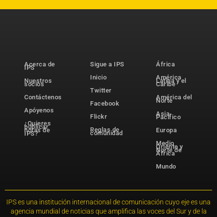
Acerca de
Sigue a IPS
África
IPS
Inicio
América
Nuestros
Latina y el
socios
Caribe
Twitter
Contáctenos
América del
Norte
Facebook
Apóyenos
Asia-
Flickr
Pacífico
¿Quieres
publicar
Reglas de
notas de
Europa
comunidad
IPS?
Medio
Oriente y
Norte de
África
Mundo
IPS es una institución internacional de comunicación cuyo eje es una
agencia mundial de noticias que amplifica las voces del Sur y de la