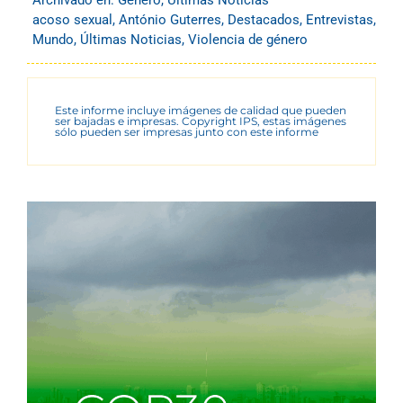
Archivado en:
Género
,
Últimas Noticias
acoso sexual
,
António Guterres
,
Destacados
,
Entrevistas
,
Mundo
,
Últimas Noticias
,
Violencia de género
Este informe incluye imágenes de calidad que pueden
ser bajadas e impresas. Copyright IPS, estas imágenes
sólo pueden ser impresas junto con este informe