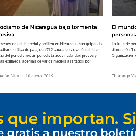
iodismo de Nicaragua bajo tormenta
El mundo
resiva
persona
eses de crisis social y política en Nicaragua han golpeado
La trata de p
iodismo crítico de país, con 712 casos de violación al libre
dimensión “ho
cio del periodismo, un periodista asesinado, dos presos y
Organización 
as exiliados, además de varios medios asaltados por
Adán Silva
10 enero, 2019
Tharanga Ya
s que importan. Si
e gratis a nuestro bolet