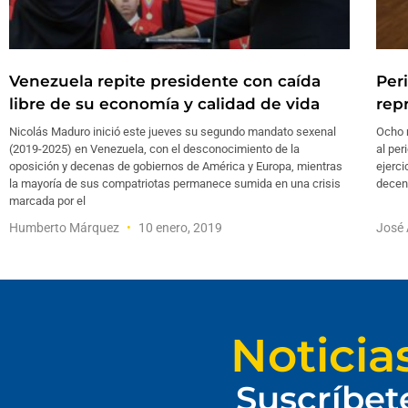
Venezuela repite presidente con caída
Per
libre de su economía y calidad de vida
rep
Nicolás Maduro inició este jueves su segundo mandato sexenal
Ocho m
(2019-2025) en Venezuela, con el desconocimiento de la
al per
oposición y decenas de gobiernos de América y Europa, mientras
ejerci
la mayoría de sus compatriotas permanece sumida en una crisis
decen
marcada por el
Humberto Márquez
10 enero, 2019
José 
Noticia
Suscríbet