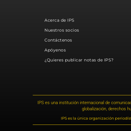
Acerca de IPS
Nuestros socios
Contáctenos
Apóyenos
¿Quieres publicar notas de IPS?
IPS es una institución internacional de comunicac
globalización, derechos 
IPS es la única organización periodí