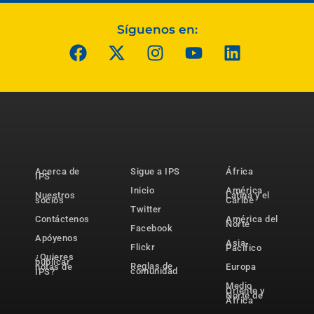
Síguenos en:
Acerca de
Sigue a IPS
África
IPS
Inicio
América
Nuestros
Latina y el
socios
Caribe
Twitter
Contáctenos
América del
Norte
Facebook
Apóyenos
Asia-
Flickr
Pacífico
¿Quieres
publicar
Reglas de
notas de
Europa
comunidad
IPS?
Medio
Oriente y
Norte de
África