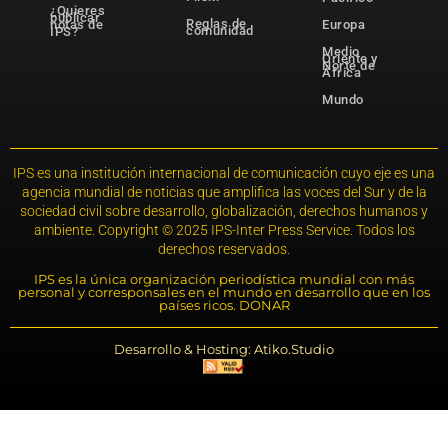
¿Quieres
publicar
Reglas de
notas de
Europa
comunidad
IPS?
Medio
Oriente y
Norte de
África
Mundo
IPS es una institución internacional de comunicación cuyo eje es una
agencia mundial de noticias que amplifica las voces del Sur y de la
sociedad civil sobre desarrollo, globalización, derechos humanos y
ambiente. Copyright © 2025 IPS-Inter Press Service. Todos los
derechos reservados.
IPS es la única organización periodística mundial con más
personal y corresponsales en el mundo en desarrollo que en los
países ricos. DONAR
Desarrollo & Hosting: Atiko.Studio