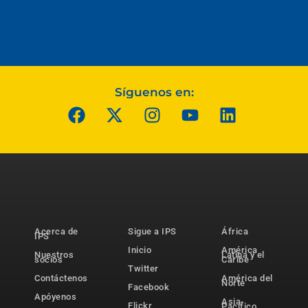
Síguenos en:
Acerca de
Sigue a IPS
África
IPS
Inicio
América
Nuestros
Latina y el
socios
Caribe
Twitter
Contáctenos
América del
Norte
Facebook
Apóyenos
Asia-
Flickr
Pacífico