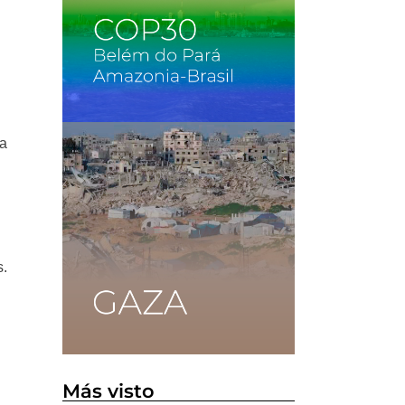
ra
s.
Más visto