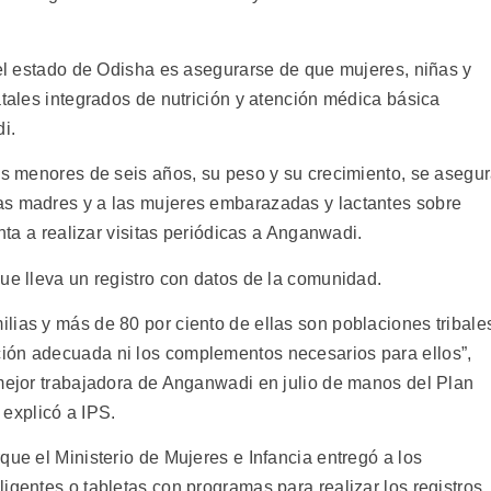
del estado de Odisha es asegurarse de que mujeres, niñas y
atales integrados de nutrición y atención médica básica
i.
los menores de seis años, su peso y su crecimiento, se asegu
as madres y a las mujeres embarazadas y lactantes sobre
enta a realizar visitas periódicas a Anganwadi.
ue lleva un registro con datos de la comunidad.
lias y más de 80 por ciento de ellas son poblaciones tribale
ión adecuada ni los complementos necesarios para ellos”,
 mejor trabajadora de Anganwadi en julio de manos del Plan
, explicó a IPS.
que el Ministerio de Mujeres e Infancia entregó a los
igentes o tabletas con programas para realizar los registros.