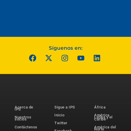
Síguenos en:
Acerca de
Sigue a IPS
África
IPS
Inicio
América
Nuestros
Latina y el
socios
Caribe
Twitter
Contáctenos
América del
Norte
Facebook