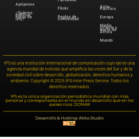
Apóyenos
Asia-
Flickr
Pacífico
¿Quieres
publicar
Reglas de
notas de
Europa
comunidad
IPS?
Medio
Oriente y
Norte de
África
Mundo
IPS es una institución internacional de comunicación cuyo eje es una
agencia mundial de noticias que amplifica las voces del Sur y de la
sociedad civil sobre desarrollo, globalización, derechos humanos y
ambiente. Copyright © 2025 IPS-Inter Press Service. Todos los
derechos reservados.
IPS es la única organización periodística mundial con más
personal y corresponsales en el mundo en desarrollo que en los
países ricos. DONAR
Desarrollo & Hosting: Atiko.Studio