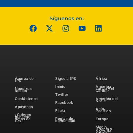
Síguenos en:
Acerca de
Sigue a IPS
África
IPS
Inicio
América
Nuestros
Latina y el
socios
Caribe
Twitter
Contáctenos
América del
Norte
Facebook
Apóyenos
Asia-
Flickr
Pacífico
¿Quieres
publicar
Reglas de
notas de
Europa
comunidad
IPS?
Medio
Oriente y
Norte de