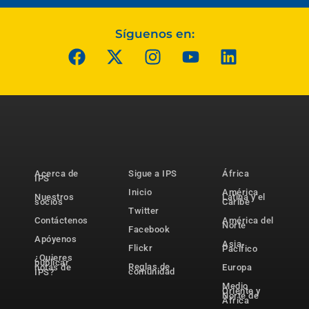
Síguenos en:
Acerca de
Sigue a IPS
África
IPS
Inicio
América
Nuestros
Latina y el
socios
Caribe
Twitter
Contáctenos
América del
Norte
Facebook
Apóyenos
Asia-
Flickr
Pacífico
¿Quieres
publicar
Reglas de
notas de
Europa
comunidad
IPS?
Medio
Oriente y
Norte de
África