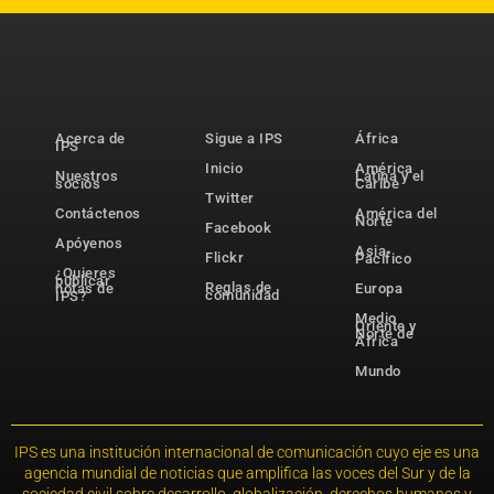
Acerca de
Sigue a IPS
África
IPS
Inicio
América
Nuestros
Latina y el
socios
Caribe
Twitter
Contáctenos
América del
Norte
Facebook
Apóyenos
Asia-
Flickr
Pacífico
¿Quieres
publicar
Reglas de
notas de
Europa
comunidad
IPS?
Medio
Oriente y
Norte de
África
Mundo
IPS es una institución internacional de comunicación cuyo eje es una
agencia mundial de noticias que amplifica las voces del Sur y de la
sociedad civil sobre desarrollo, globalización, derechos humanos y