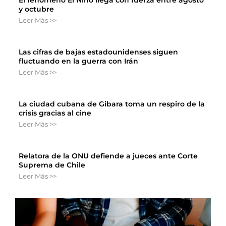
El fenómeno El Niño llega con fuerza entre agosto
y octubre
Leer Más >>
Las cifras de bajas estadounidenses siguen
fluctuando en la guerra con Irán
Leer Más >>
La ciudad cubana de Gibara toma un respiro de la
crisis gracias al cine
Leer Más >>
Relatora de la ONU defiende a jueces ante Corte
Suprema de Chile
Leer Más >>