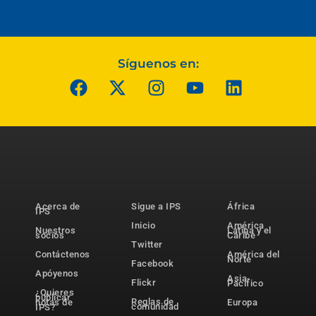
Síguenos en:
Acerca de
Sigue a IPS
África
IPS
Inicio
América
Nuestros
Latina y el
socios
Caribe
Twitter
Contáctenos
América del
Norte
Facebook
Apóyenos
Asia-
Flickr
Pacífico
¿Quieres
publicar
Reglas de
notas de
Europa
comunidad
IPS?