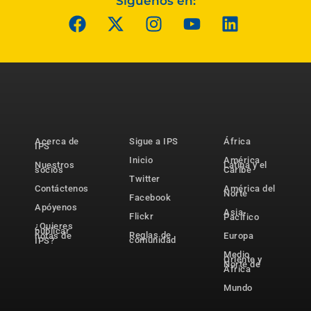
Síguenos en:
Acerca de
Sigue a IPS
África
IPS
Inicio
América
Nuestros
Latina y el
socios
Caribe
Twitter
Contáctenos
América del
Norte
Facebook
Apóyenos
Asia-
Flickr
Pacífico
¿Quieres
publicar
Reglas de
notas de
Europa
comunidad
IPS?
Medio
Oriente y
Norte de
África
Mundo