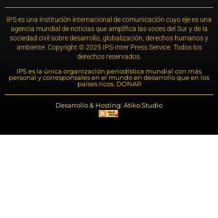
IPS es una institución internacional de comunicación cuyo eje es una
agencia mundial de noticias que amplifica las voces del Sur y de la
sociedad civil sobre desarrollo, globalización, derechos humanos y
ambiente. Copyright © 2025 IPS-Inter Press Service. Todos los
derechos reservados.
IPS es la única organización periodística mundial con más
personal y corresponsales en el mundo en desarrollo que en los
países ricos. DONAR
Desarrollo & Hosting: Atiko.Studio