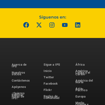
Síguenos en:
Acerca de
Sigue a IPS
África
IPS
Inicio
América
Nuestros
Latina y el
socios
Caribe
Twitter
Contáctenos
América del
Norte
Facebook
Apóyenos
Asia-
Flickr
Pacífico
¿Quieres
publicar
Reglas de
notas de
Europa
comunidad
IPS?
Medio
Oriente y